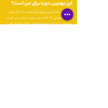
این بهترین دوره برای من است؟
انتخاب شما برای پورتولینگو‌ مهم است! اگر هنوز
مطمئن نیستی که کدام دوره برایت مناسب تر است،
میتوانی با ما یک‌ جلسه مشاوره رایگان داشته باشی!
دریافت وقت مشاوره
با ما‌ در ارتباط باشید!
واتس اپ
+351968771779
ایمیل
ceo@portulingo.pt
اینستاگرام
@Portulingo