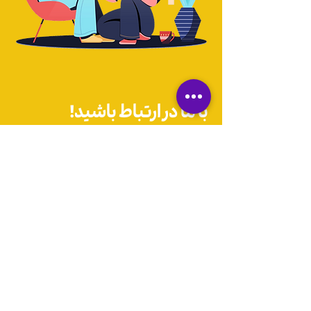
با ما‌ در ارتباط باشید!
واتس اپ
+351968771779
ایمیل
ceo@portulingo.pt
اینستاگرام
@Portulingo
از زبان پرتغالی دور نباش!
ایمیلیت را وارد کن تا تخفیف ها و‌