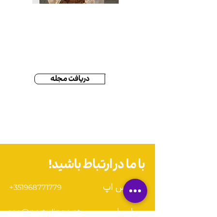
Olá, Português | Nº1
€4.99
دریافت مجله
با ما‌ در ارتباط باشید!
واتس اپ
+351968771779
ایمیل
ceo@portulingo.pt