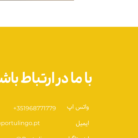
با ما‌ در ارتباط باش
واتس اپ
+351968771779
ایمیل
portulingo.pt